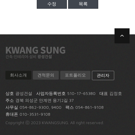
수정
목록
회사소개
견적문의
포트폴리오
관리자
상호
광성건설
사업자등록번호
510-17-65380
대표
김정호
주소
경북 의성군 안계면 용기2길 37
사무실
054-862-9300, 9400
팩스
054-861-9108
휴대폰
010-3531-9108
Copyright ⓒ 2023 KWANGSUNG. All right reserved.