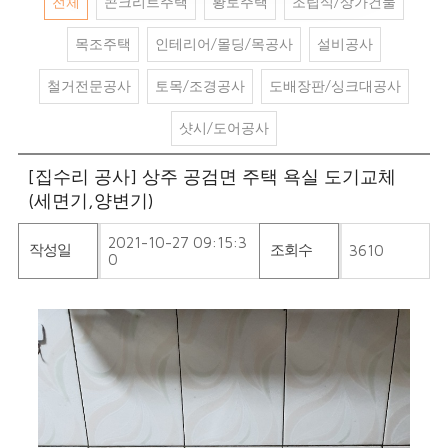
전체
콘크리트주택
황토주택
조립식/상가건물
목조주택
인테리어/몰딩/목공사
설비공사
철거전문공사
토목/조경공사
도배장판/싱크대공사
샷시/도어공사
[집수리 공사] 상주 공검면 주택 욕실 도기교체
(세면기,양변기)
2021-10-27 09:15:3
작성일
조회수
3610
0