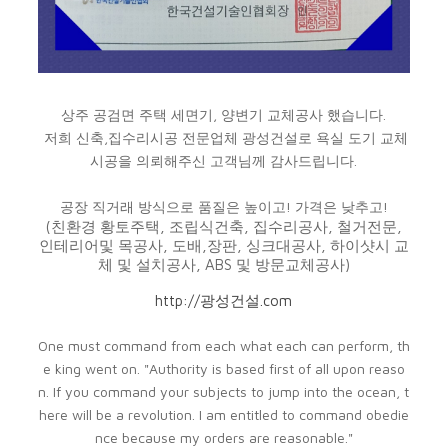
상주 공검면 주택 세면기, 양변기 교체공사 했습니다.
저희 신축,집수리시공 전문업체 광성건설로 욕실 도기 교체
시공을 의뢰해주신 고객님께 감사드립니다.
공장 직거래 방식으로 품질은 높이고! 가격은 낮추고!
(친환경 황토주택, 조립식건축, 집수리공사, 철거전문,
인테리어및 목공사, 도배,장판, 싱크대공사, 하이샷시 교
체 및 설치공사, ABS 및 방문교체공사)
http://광성건설.com
One must command from each what each can perform, th
e king went on. "Authority is based first of all upon reaso
n. If you command your subjects to jump into the ocean, t
here will be a revolution. I am entitled to command obedie
nce because my orders are reasonable."