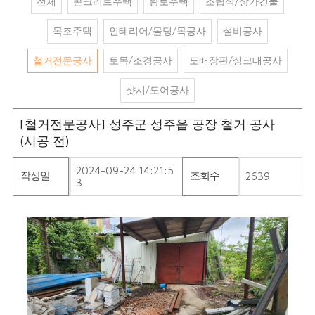
전체
콘크리트주택
황토주택
조립식/상가건물
목조주택
인테리어/몰딩/목공사
설비공사
철거전문공사
토목/조경공사
도배장판/싱크대공사
샷시/도어공사
[철거전문공사] 성주군 성주읍 공장 철거 공사
(시공 전)
2024-09-24 14:21:5
작성일
조회수
2639
3