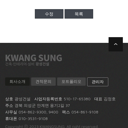
수정
목록
회사소개
견적문의
포트폴리오
관리자
상호
광성건설
사업자등록번호
510-17-65380
대표
김정호
주소
경북 의성군 안계면 용기2길 37
사무실
054-862-9300, 9400
팩스
054-861-9108
휴대폰
010-3531-9108
Copyright ⓒ 2023 KWANGSUNG. All right reserved.